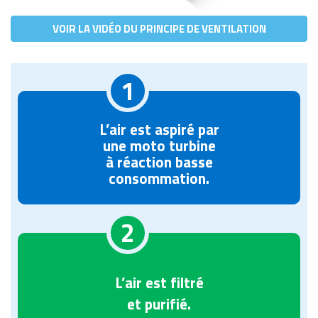
VOIR LA VIDÉO DU PRINCIPE DE VENTILATION
1
L’air est aspiré par
une moto turbine
à réaction basse
consommation.
2
L’air est filtré
et purifié.