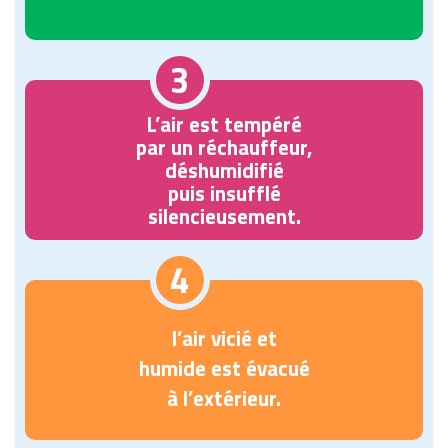
3
L’air est tempéré
par un réchauffeur,
déshumidifié
puis insufflé
silencieusement.
4
l’air vicié et
humide est évacué
à l’extérieur.